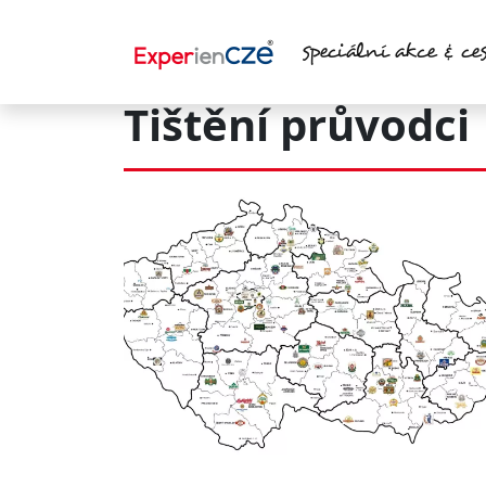
Přejít k hlavnímu obsahu
speciální akce & ces
Tištění průvodci