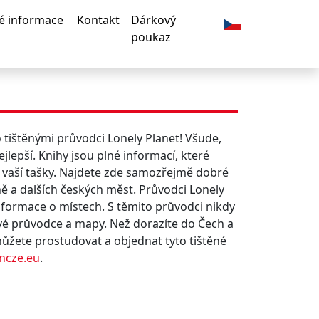
ké informace
Kontakt
Dárkový
poukaz
Dropdown
tištěnými průvodci Lonely Planet! Všude,
jlepší. Knihy jsou plné informací, které
o vaší tašky. Najdete zde samozřejmě dobré
ně a dalších českých měst. Průvodci Lonely
informace o místech. S těmito průvodci nikdy
ové průvodce a mapy. Než dorazíte do Čech a
můžete prostudovat a objednat tyto tištěné
ncze.eu
.