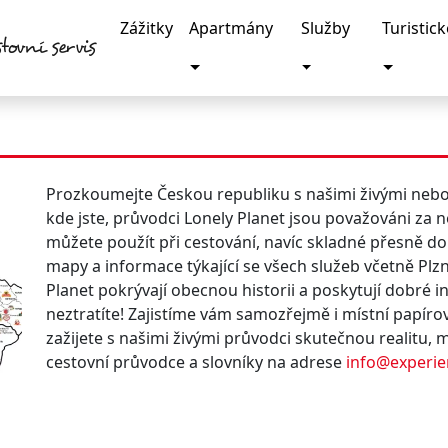
Zážitky
Apartmány
Služby
Turistic
tovní servis
Toggle Dropdown
Toggle Dropdown
Toggle 
Prozkoumejte Českou republiku s našimi živými nebo 
kde jste, průvodci Lonely Planet jsou považováni za ne
můžete použít při cestování, navíc skladné přesně d
mapy a informace týkající se všech služeb včetně Plz
Planet pokrývají obecnou historii a poskytují dobré 
neztratíte! Zajistíme vám samozřejmě i místní papír
zažijete s našimi živými průvodci skutečnou realitu, 
cestovní průvodce a slovníky na adrese
info@experie