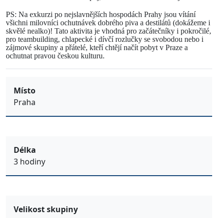
PS:
Na exkurzi po nejslavnějších hospodách Prahy
jsou vítání
všichni milovníci
ochutnávek dobrého piva a destilátů (dokážeme i
skvělé nealko)
! Tato aktivita je
vhodná pro začátečníky i pokročilé,
pro teambuilding, chlapecké i dívčí rozlučky se svobodou nebo i
zájmové skupiny a přátelé, kteří chtějí načít pobyt v Praze a
ochutnat pravou českou kulturu.
Místo
Praha
Délka
3 hodiny
Velikost skupiny