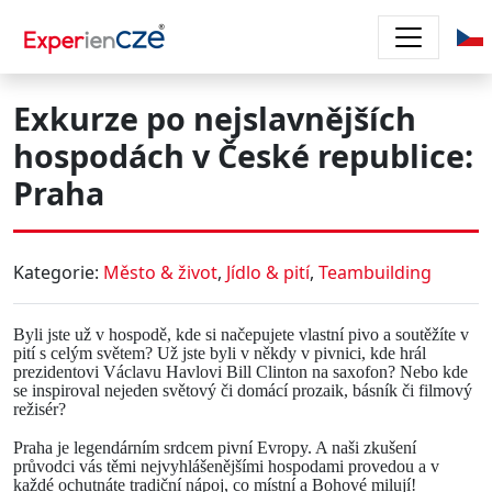
Přejít k hlavnímu obsahu
Exkurze po nejslavnějších
hospodách v České republice:
Praha
Kategorie:
Město & život
,
Jídlo & pití
,
Teambuilding
Byli jste už v
hospodě
, kde si
načepujete vlastní pivo a soutěžíte v
pití s celým světem
? Už jste byli v někdy v
pivnici
, kde hrál
prezidentovi Václavu Havlovi Bill Clinton na saxofon
? Nebo kde
se inspiroval nejeden
světový či domácí prozaik, básník či filmový
režisér
?
Praha je legendárním srdcem pivní Evropy.
A naši
zkušení
průvodci
vás těmi
nejvyhlášenějšími hospodami provedou a v
každé ochutnáte tradiční nápoj, co místní a Bohové milují!