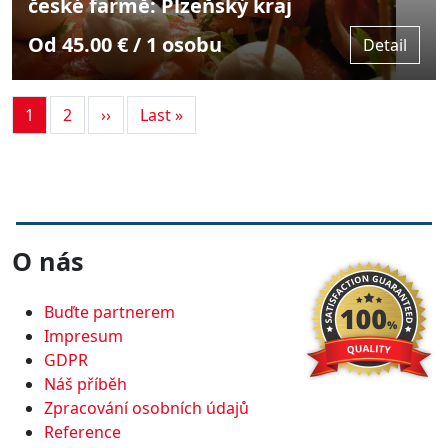
české farmě: Plzeňský kraj
Od 45.00 € / 1 osobu
Detail
Pagination
Aktuální stránka
Stránka
Následující stránka
Poslední stránka
1
2
››
Last »
O nás
Buďte partnerem
Impresum
GDPR
Náš příběh
Zpracování osobních údajů
Reference