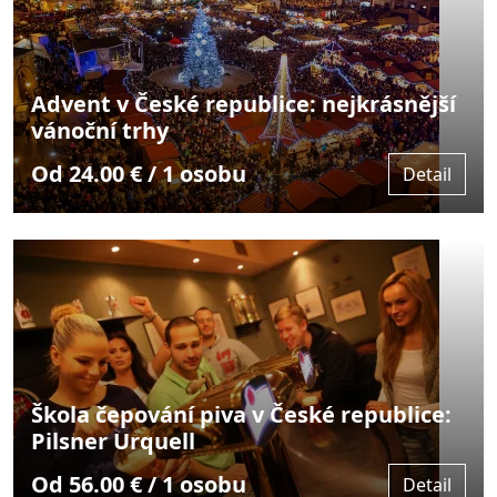
Advent v České republice: nejkrásnější
vánoční trhy
Od 24.00 € / 1 osobu
Detail
Škola čepování piva v České republice:
Pilsner Urquell
Od 56.00 € / 1 osobu
Detail