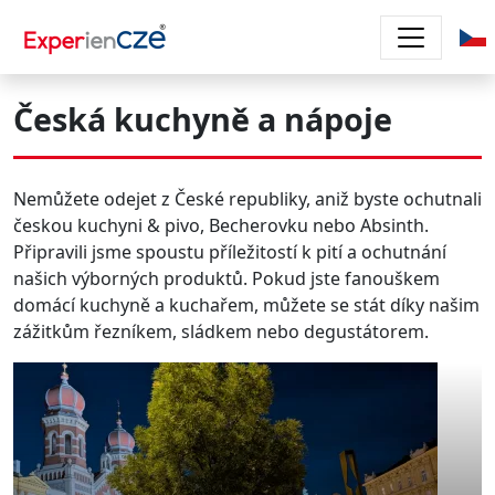
Přejít k hlavnímu obsahu
Česká kuchyně a nápoje
Nemůžete odejet z České republiky, aniž byste ochutnali
českou kuchyni & pivo, Becherovku nebo Absinth.
Připravili jsme spoustu příležitostí k pití a ochutnání
našich výborných produktů. Pokud jste fanouškem
domácí kuchyně a kuchařem, můžete se stát díky našim
zážitkům řezníkem, sládkem nebo degustátorem.