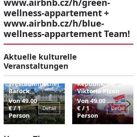
www.airbnb.cz/h/green-
wellness-appartement +
www.airbnb.cz/h/blue-
wellness-appartement Team!
Aktuelle kulturelle
Festivals in der
Fußballspielerlebni
Veranstaltungen
Tschechischen
in der
Republik:
Tschechischen
Westböhmischer
Republik: FC
Barock
Viktoria Plzen
Von 49.00
Von 49.00
€ / 1
€ / 1
Detail
Detail
Person
Person