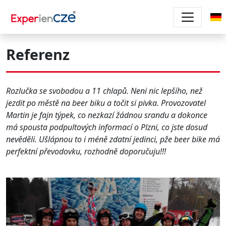
Direkt zum Inhalt
Referenz
Rozlučka se svobodou a 11 chlapů. Neni nic lepšího, než
jezdit po městě na beer biku a točit si pivka. Provozovatel
Martin je fajn týpek, co nezkazí žádnou srandu a dokonce
má spousta podpultových informací o Plzni, co jste dosud
nevěděli. Ušlápnou to i méně zdatní jedinci, pže beer bike má
perfektní převodovku, rozhodně doporučuju!!!