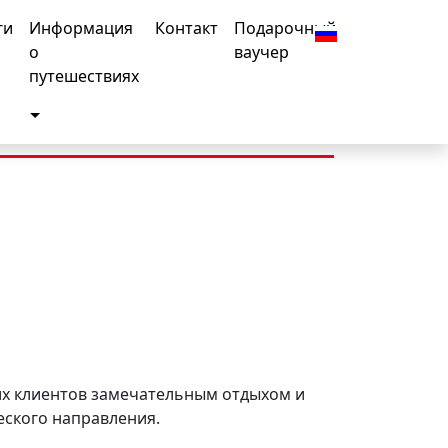
ги
Информация
Контакт
Подарочный
о
ваучер
le Dropdown
путешествиях
Toggle Dropdown
их клиентов замечательным отдыхом и
еского направления.