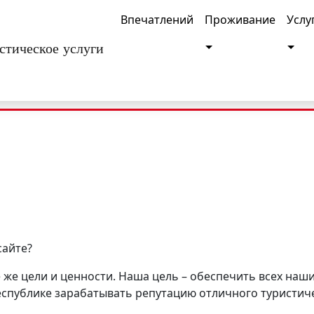
Впечатлений
Проживание
Услу
Toggle Dropdown
Togg
стическое услуги
партнером
сайте
?
же цели и ценности. Наша цель – обеспечить всех наш
еспублике зарабатывать репутацию отличного туристич