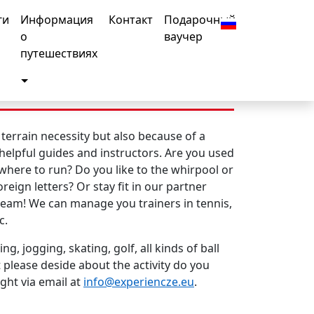
ги
Информация
Контакт
Подарочный
о
ваучер
le Dropdown
путешествиях
Toggle Dropdown
 terrain necessity but also because of a
 helpful
guides and instructors.
Are you used
here to run? Do you like to the
whirpool or
oreign letters? Or stay fit in our
partner
d team! We can manage you
trainers in tennis,
c.
, jogging, skating, golf, all kinds of ball
st please deside about the
activity do you
ight via email at
info@experiencze.eu
.