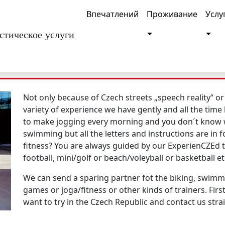
Впечатлений
Проживание
Услу
Toggle Dropdown
Togg
стическое услуги
кторы
Not only because of
Czech streets
„speech reality“ or
variety of
experience
we have gently and all the time
to make jogging every morning and you don´t know w
swimming
but all the letters and instructions are in f
fitness
? You are always guided by our ExperienCZE
football, mini/golf or beach/voleyball or basketball
et
We can send a
sparing partner fot the biking, swimming
games or joga/fitness or other kinds of trainers
. Fir
want to try in the Czech Republic
and
contact us stra