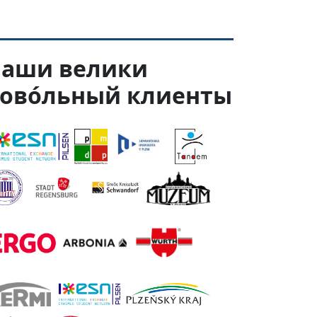
аши велики
ово́льный клиенты